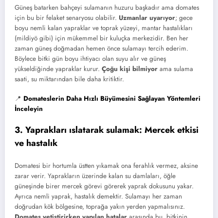
Güneş batarken bahçeyi sulamanın huzuru başkadır ama domates
için bu bir felaket senaryosu olabilir.
Uzmanlar uyarıyor
; gece
boyu nemli kalan yapraklar ve toprak yüzeyi, mantar hastalıkları
(mildiyö gibi) için mükemmel bir kuluçka merkezidir. Ben her
zaman güneş doğmadan hemen önce sulamayı tercih ederim.
Böylece bitki gün boyu ihtiyacı olan suyu alır ve güneş
yükseldiğinde yapraklar kurur.
Çoğu kişi bilmiyor
ama sulama
saati, su miktarından bile daha kritiktir.
📍
Domateslerin Daha Hızlı Büyümesini Sağlayan Yöntemleri
İnceleyin
3. Yaprakları ıslatarak sulamak: Mercek etkisi
ve hastalık
Domatesi bir hortumla üstten yıkamak ona ferahlık vermez, aksine
zarar verir. Yaprakların üzerinde kalan su damlaları, öğle
güneşinde birer mercek görevi görerek yaprak dokusunu yakar.
Ayrıca nemli yaprak, hastalık demektir. Sulamayı her zaman
doğrudan kök bölgesine, toprağa yakın yerden yapmalısınız.
Domates yetiştirirken yapılan hatalar
arasında bu, bitkinin