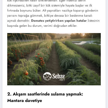
kök fışkırtabilen nadir bitkilerdendir. Eğer fidenizi derin
dikmezseniz, bitki zayıf bir kök sistemiyle hayata başlar ve ilk
fırtınada boynunu büker. Alt yaprakları nazikçe koparıp gövdenin
yarısını toprağa gömmek, bitkiye devasa bir beslenme kanalı
açmak demektir.
Domates yetiştirirken yapılan hatalar
listesinin
başında gelen bu durum, verimi doğrudan etkiler.
2. Akşam saatlerinde sulama yapmak:
Mantara davetiye