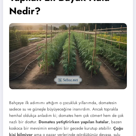
Nedir?
Bahçeye ilk adımımı attığım o çocukluk yıllarımda, domatesin
sadece su ve güneşle büyüyeceğine inanırdım. Ancak toprakla
hemhal oldukça anladım ki; domates hem çok cömert hem de çok
nazlı bir dosttur.
Domates yetiştirirken yapılan hatalar
, bazen
koskoca bir mevsimin emeğini bir gecede kurutup atabilir.
Çoğu
kişi bilmiyor
ama o pazar yerlerinde gördüğünüz devasa, sulu