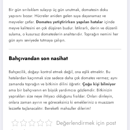
Bir gün sırılsıklam sulayıp üç gün unutmak, domatesin doku
yapısını bozar. Hücreler aniden gelen suya dayanamaz ve
meyveler çatlar.
Domates yetiştirirken yapılan hatalar
içinde
meyve kalitesini en çok düşüren budur. İstikrarlı, derin ve düzenli
sulama, o kusursuz domateslerin anahtarıdır. Toprağın nemini her
gün aynı seviyede tutmaya çalışın.
Bahçıvandan son nasihat
Bahçecilik, doğayı kontrol etmek değil, ona eşlik etmektir. Bu
hatalardan kaçınmak size sadece daha çok domates vermez; aynı
zamanda toprağın ve bitkinin dilini öğretir.
Çoğu kişi bilmiyor
ama bir bahçıvanın en büyük yardımcısı gözlemdir. Bitkinizin
yaprakları size neye ihtiyacı olduğunu fısıldar. Onları dinleyin,
onlara zaman ayırın ve göreceksiniz ki emekleriniz o muazzam
lezzetle taçlanacaktır. Bereketli mahsuller dilerim!
Değerlendirmek için post