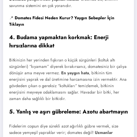
savunma sistemini en çok yoranıdır.
📍
Domates Fidesi Neden Kurur? Yaygın Sebepler İçin
Tıklayın
4. Budama yapmaktan korkmak: Enerji
hırsızlarına dikkat
Bitkinizin her yerinden fışkıran o küçük sürgünleri (koltuk altı
sürgünleri) “kıyamam” diyerek bırakırsanız, domatesiniz bir çalıya
dönüşür ama meyve vermez.
En yaygın hata
, bitkinin tüm
enerjisini yaprak ve dal üretimine harcamasına izin vermektir. Ana
gövdeden çıkan o gereksiz “koltukları” temizlemek, bitkinin
enerjisini meyveye odaklamasını sağlar. Havadar bir bitki, her
zaman daha sağlıklı bir bitkidir.
5. Yanlış ve aşırı gübreleme: Azotu abartmayın
Fidelerim coşsun diye sürekli azot ağırlıklı gübre vermek, size
sadece yemyeşil yapraklar verir; domates değil!
Uzmanlar