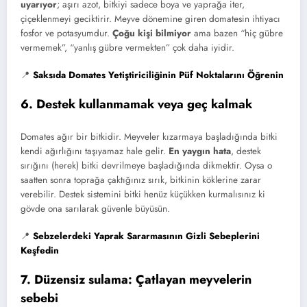
uyarıyor
; aşırı azot, bitkiyi sadece boya ve yaprağa iter,
çiçeklenmeyi geciktirir. Meyve dönemine giren domatesin ihtiyacı
fosfor ve potasyumdur.
Çoğu kişi bilmiyor
ama bazen “hiç gübre
vermemek”, “yanlış gübre vermekten” çok daha iyidir.
📍
Saksıda Domates Yetiştiriciliğinin Püf Noktalarını Öğrenin
6. Destek kullanmamak veya geç kalmak
Domates ağır bir bitkidir. Meyveler kızarmaya başladığında bitki
kendi ağırlığını taşıyamaz hale gelir.
En yaygın hata
, destek
sırığını (herek) bitki devrilmeye başladığında dikmektir. Oysa o
saatten sonra toprağa çaktığınız sırık, bitkinin köklerine zarar
verebilir. Destek sistemini bitki henüz küçükken kurmalısınız ki
gövde ona sarılarak güvenle büyüsün.
📍
Sebzelerdeki Yaprak Sararmasının Gizli Sebeplerini
Keşfedin
7. Düzensiz sulama: Çatlayan meyvelerin
sebebi