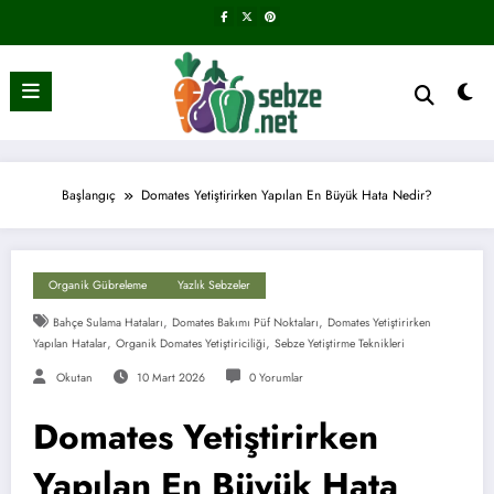
İçeriğe
atla
Başlangıç
Domates Yetiştirirken Yapılan En Büyük Hata Nedir?
Organik Gübreleme
Yazlık Sebzeler
,
,
Bahçe Sulama Hataları
Domates Bakımı Püf Noktaları
Domates Yetiştirirken
,
,
Yapılan Hatalar
Organik Domates Yetiştiriciliği
Sebze Yetiştirme Teknikleri
Okutan
10 Mart 2026
0 Yorumlar
Domates Yetiştirirken
Yapılan En Büyük Hata