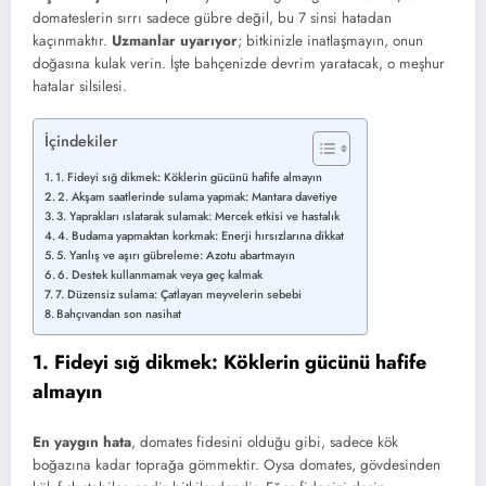
domateslerin sırrı sadece gübre değil, bu 7 sinsi hatadan
kaçınmaktır.
Uzmanlar uyarıyor
; bitkinizle inatlaşmayın, onun
doğasına kulak verin. İşte bahçenizde devrim yaratacak, o meşhur
hatalar silsilesi.
İçindekiler
1. Fideyi sığ dikmek: Köklerin gücünü hafife almayın
2. Akşam saatlerinde sulama yapmak: Mantara davetiye
3. Yaprakları ıslatarak sulamak: Mercek etkisi ve hastalık
4. Budama yapmaktan korkmak: Enerji hırsızlarına dikkat
5. Yanlış ve aşırı gübreleme: Azotu abartmayın
6. Destek kullanmamak veya geç kalmak
7. Düzensiz sulama: Çatlayan meyvelerin sebebi
Bahçıvandan son nasihat
1. Fideyi sığ dikmek: Köklerin gücünü hafife
almayın
En yaygın hata
, domates fidesini olduğu gibi, sadece kök
boğazına kadar toprağa gömmektir. Oysa domates, gövdesinden