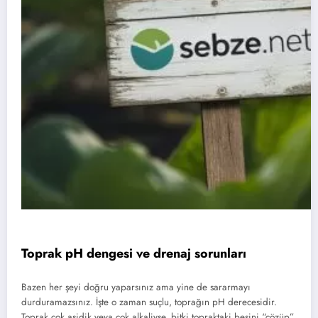
Toprak pH dengesi ve drenaj sorunları
Bazen her şeyi doğru yaparsınız ama yine de sararmayı
durduramazsınız. İşte o zaman suçlu, toprağın pH derecesidir.
Toprak çok asidik veya çok alkaliyse, bitki topraktaki besini “çözüp”