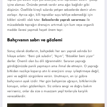
içine alamaz. Önünde yemek vardır ama ağzı bağlıdır gibi
düşünün. Özellikle kireçli sularda yetişen sebzelerde demir alımı
zorlaşır. Ayrıca ağır, killi topraklar suyu tahliye edemediği için
kökleri sürekli ıslak tutar.
Sebzelerde yaprak sararması
ile
mücadelede toprağın drenajını artırmak için kum veya organik
madde ilavesi yapmak hayati önem taşır.
Bahçıvanın sabrı ve gözlemi
Sonuç olarak dostlarım, bahçedeki her sarı yaprak aslında bir
hikaye anlatır. “Beni çok suladın”, “Açım”, “Böcekler beni yiyor”
derler. Önemli olan bu dili öğrenmektir. Sararan yaprağı
gördüğünüzde panik yapmayın ama ihmal de etmeyin. O yaprağı
bitkiden nazikçe koparıp atın ki enerjisini orayı iyileştirmeye değil,
yeni ve sağlıklı sürgünlere versin. Unutmayın, en iyi gübre
bahçıvanın ayak izidir. Her gün bahçenize uğrayın, bitkilerinizle
konuşun, onları gözlemleyin. Siz onlara sevgi ve doğru bakım
verirseniz, onlar da size o muazzam yeşil tonlarıyla karşılık
vereceklerdir.