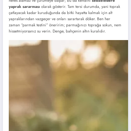
nefes alamaz ve çürümeye başlar; bu da kendini
sebzeledere
yaprak sararması
olarak gösterir. Tam tersi durumda, yani toprak
çatlayacak kadar kuruduğunda da bitki hayatta kalmak için alt
yapraklarından vazgeçer ve onları sarartarak döker. Ben her
zaman “parmak testini” öneririm; parmağınızı toprağa sokun, nem
hissetmiyorsanız su verin. Denge, bahçenin altın kuralıdır.