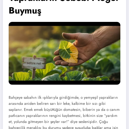
Buymuş
Bahçeye sabahın ilk ışıklarıyla girdiğimde, o yemyeşil yaprakların
arasında aniden beliren sarı bir leke, kalbime bir sızı gibi
saplanır. Emek emek büyüttüğün domatesin, biberin ya da o canım
patlıcanın yapraklarının rengini kaybetmesi, bitkinin size “yardım
et, yolunda gitmeyen bir şeyler var!” diye seslenişidir. Çoğu
bahçecilik meraklısı bu durumu sadece susuzluğa bağlar ama işin