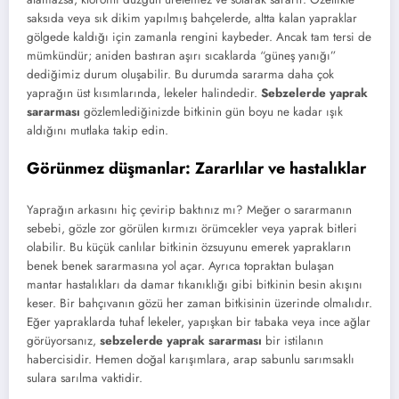
saksıda veya sık dikim yapılmış bahçelerde, altta kalan yapraklar
gölgede kaldığı için zamanla rengini kaybeder. Ancak tam tersi de
mümkündür; aniden bastıran aşırı sıcaklarda “güneş yanığı”
dediğimiz durum oluşabilir. Bu durumda sararma daha çok
yaprağın üst kısımlarında, lekeler halindedir.
Sebzelerde yaprak
sararması
gözlemlediğinizde bitkinin gün boyu ne kadar ışık
aldığını mutlaka takip edin.
Görünmez düşmanlar: Zararlılar ve hastalıklar
Yaprağın arkasını hiç çevirip baktınız mı? Meğer o sararmanın
sebebi, gözle zor görülen kırmızı örümcekler veya yaprak bitleri
olabilir. Bu küçük canlılar bitkinin özsuyunu emerek yaprakların
benek benek sararmasına yol açar. Ayrıca topraktan bulaşan
mantar hastalıkları da damar tıkanıklığı gibi bitkinin besin akışını
keser. Bir bahçıvanın gözü her zaman bitkisinin üzerinde olmalıdır.
Eğer yapraklarda tuhaf lekeler, yapışkan bir tabaka veya ince ağlar
görüyorsanız,
sebzelerde yaprak sararması
bir istilanın
habercisidir. Hemen doğal karışımlara, arap sabunlu sarımsaklı
sulara sarılma vaktidir.