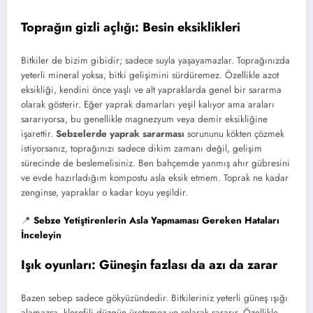
Toprağın gizli açlığı: Besin eksiklikleri
Bitkiler de bizim gibidir; sadece suyla yaşayamazlar. Toprağınızda
yeterli mineral yoksa, bitki gelişimini sürdüremez. Özellikle azot
eksikliği, kendini önce yaşlı ve alt yapraklarda genel bir sararma
olarak gösterir. Eğer yaprak damarları yeşil kalıyor ama araları
sararıyorsa, bu genellikle magnezyum veya demir eksikliğine
işarettir.
Sebzelerde yaprak sararması
sorununu kökten çözmek
istiyorsanız, toprağınızı sadece dikim zamanı değil, gelişim
sürecinde de beslemelisiniz. Ben bahçemde yanmış ahır gübresini
ve evde hazırladığım kompostu asla eksik etmem. Toprak ne kadar
zenginse, yapraklar o kadar koyu yeşildir.
📍
Sebze Yetiştirenlerin Asla Yapmaması Gereken Hataları
İnceleyin
Işık oyunları: Güneşin fazlası da azı da zarar
Bazen sebep sadece gökyüzündedir. Bitkileriniz yeterli güneş ışığı
alamazsa, klorofili düzgün üretemez ve solarak sararır. Özellikle