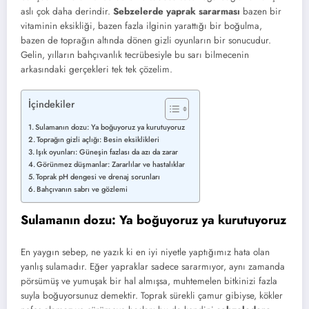
aslı çok daha derindir.
Sebzelerde yaprak sararması
bazen bir
vitaminin eksikliği, bazen fazla ilginin yarattığı bir boğulma,
bazen de toprağın altında dönen gizli oyunların bir sonucudur.
Gelin, yılların bahçıvanlık tecrübesiyle bu sarı bilmecenin
arkasındaki gerçekleri tek tek çözelim.
İçindekiler
Sulamanın dozu: Ya boğuyoruz ya kurutuyoruz
Toprağın gizli açlığı: Besin eksiklikleri
Işık oyunları: Güneşin fazlası da azı da zarar
Görünmez düşmanlar: Zararlılar ve hastalıklar
Toprak pH dengesi ve drenaj sorunları
Bahçıvanın sabrı ve gözlemi
Sulamanın dozu: Ya boğuyoruz ya kurutuyoruz
En yaygın sebep, ne yazık ki en iyi niyetle yaptığımız hata olan
yanlış sulamadır. Eğer yapraklar sadece sararmıyor, aynı zamanda
pörsümüş ve yumuşak bir hal almışsa, muhtemelen bitkinizi fazla
suyla boğuyorsunuz demektir. Toprak sürekli çamur gibiyse, kökler