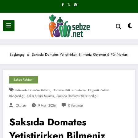
İçeriğe
atla
Başlangıç
Saksıda Domates Yetiştirirken Bilmeniz Gereken 6 Püf Noktası
Bahçe Rehberi
,
,
Balkonda Domates Bakımı
Domates Bitkisi Budama
Organik Balkon
,
,
Bahçeciliği
Saksı Bitkisi Sulama
Saksıda Domates Yetiştiriciliği
Okutan
9 Mart 2026
0 Yorumlar
Saksıda Domates
Yetiştirirken Bilmeniz