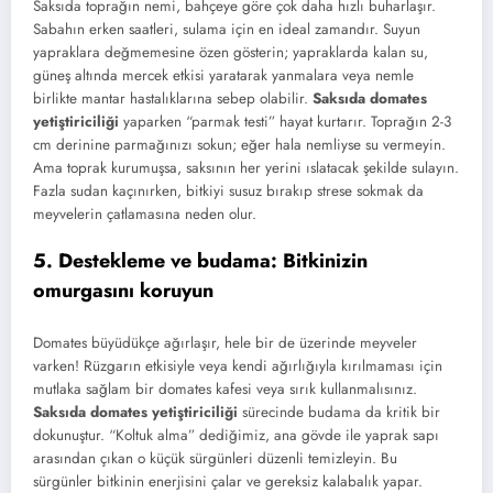
Saksıda toprağın nemi, bahçeye göre çok daha hızlı buharlaşır.
Sabahın erken saatleri, sulama için en ideal zamandır. Suyun
yapraklara değmemesine özen gösterin; yapraklarda kalan su,
güneş altında mercek etkisi yaratarak yanmalara veya nemle
birlikte mantar hastalıklarına sebep olabilir.
Saksıda domates
yetiştiriciliği
yaparken “parmak testi” hayat kurtarır. Toprağın 2-3
cm derinine parmağınızı sokun; eğer hala nemliyse su vermeyin.
Ama toprak kurumuşsa, saksının her yerini ıslatacak şekilde sulayın.
Fazla sudan kaçınırken, bitkiyi susuz bırakıp strese sokmak da
meyvelerin çatlamasına neden olur.
5. Destekleme ve budama: Bitkinizin
omurgasını koruyun
Domates büyüdükçe ağırlaşır, hele bir de üzerinde meyveler
varken! Rüzgarın etkisiyle veya kendi ağırlığıyla kırılmaması için
mutlaka sağlam bir domates kafesi veya sırık kullanmalısınız.
Saksıda domates yetiştiriciliği
sürecinde budama da kritik bir
dokunuştur. “Koltuk alma” dediğimiz, ana gövde ile yaprak sapı
arasından çıkan o küçük sürgünleri düzenli temizleyin. Bu
sürgünler bitkinin enerjisini çalar ve gereksiz kalabalık yapar.