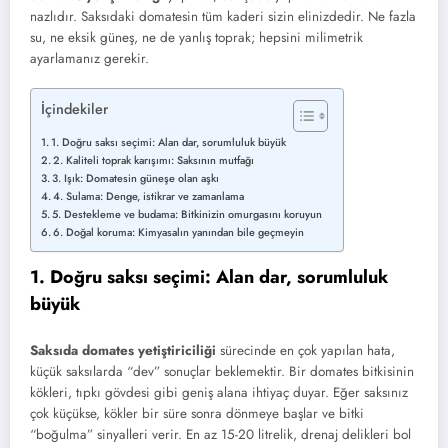
nazlıdır. Saksıdaki domatesin tüm kaderi sizin elinizdedir. Ne fazla
su, ne eksik güneş, ne de yanlış toprak; hepsini milimetrik
ayarlamanız gerekir.
İçindekiler
1. Doğru saksı seçimi: Alan dar, sorumluluk büyük
2. Kaliteli toprak karışımı: Saksının mutfağı
3. Işık: Domatesin güneşe olan aşkı
4. Sulama: Denge, istikrar ve zamanlama
5. Destekleme ve budama: Bitkinizin omurgasını koruyun
6. Doğal koruma: Kimyasalın yanından bile geçmeyin
1. Doğru saksı seçimi: Alan dar, sorumluluk
büyük
Saksıda domates yetiştiriciliği
sürecinde en çok yapılan hata,
küçük saksılarda “dev” sonuçlar beklemektir. Bir domates bitkisinin
kökleri, tıpkı gövdesi gibi geniş alana ihtiyaç duyar. Eğer saksınız
çok küçükse, kökler bir süre sonra dönmeye başlar ve bitki
“boğulma” sinyalleri verir. En az 15-20 litrelik, drenaj delikleri bol