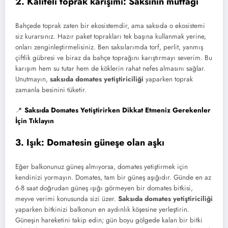
2. Kaliteli toprak karışımı: Saksının mutfağı
Bahçede toprak zaten bir ekosistemdir, ama saksıda o ekosistemi
siz kurarsınız. Hazır paket toprakları tek başına kullanmak yerine,
onları zenginleştirmelisiniz. Ben saksılarımda torf, perlit, yanmış
çiftlik gübresi ve biraz da bahçe toprağını karıştırmayı severim. Bu
karışım hem su tutar hem de köklerin rahat nefes almasını sağlar.
Unutmayın,
saksıda domates yetiştiriciliği
yaparken toprak
zamanla besinini tüketir.
📍
Saksıda Domates Yetiştirirken Dikkat Etmeniz Gerekenler
İçin Tıklayın
3. Işık: Domatesin güneşe olan aşkı
Eğer balkonunuz güneş almıyorsa, domates yetiştirmek için
kendinizi yormayın. Domates, tam bir güneş aşığıdır. Günde en az
6-8 saat doğrudan güneş ışığı görmeyen bir domates bitkisi,
meyve verimi konusunda sizi üzer.
Saksıda domates yetiştiriciliği
yaparken bitkinizi balkonun en aydınlık köşesine yerleştirin.
Güneşin hareketini takip edin; gün boyu gölgede kalan bir bitki