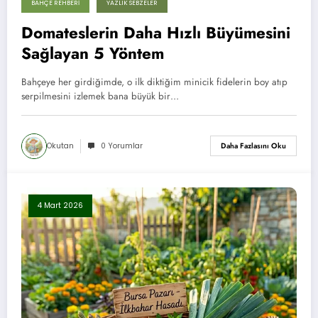
BAHÇE REHBERI
YAZLIK SEBZELER
Domateslerin Daha Hızlı Büyümesini
Sağlayan 5 Yöntem
Bahçeye her girdiğimde, o ilk diktiğim minicik fidelerin boy atıp
serpilmesini izlemek bana büyük bir…
Okutan
0 Yorumlar
Daha Fazlasını Oku
4 Mart 2026