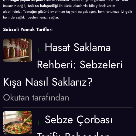
için
doğal yaşam keşifleri
rehberi burada. Kendi organik gıdanızı üretmek, artık
imkansız değil;
balkon bahçeciliği
ile küçük alanlarda bile yüksek verim
alabilirsiniz. Toprağın gücünü evlerinize taşıyan bu yaklaşım, hem ruhunuza iyi gelir
hem de sağlıklı beslenmenizi sağlar.
Sebzeli Yemek Tarifleri
Hasat Saklama
Rehberi: Sebzeleri
Kışa Nasıl Saklarız?
Okutan tarafından
Sebze Çorbası