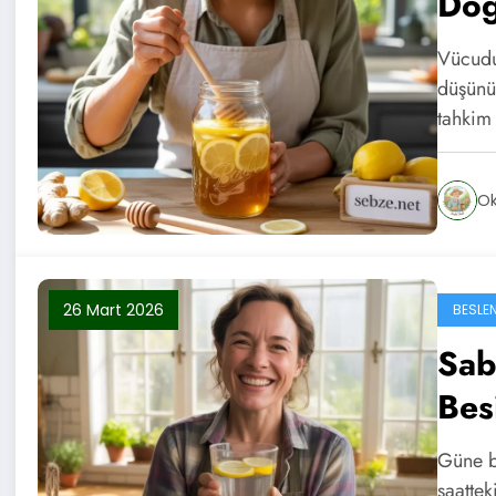
Doğ
Vücudu
düşünür
tahkim
O
26 Mart 2026
BESLEN
Sab
Besi
Güne b
saattek