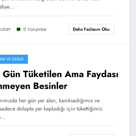
r diye…
Daha Fazlasını Oku
kutan
0 Yorumlar
ME VE SAĞLIK
 Gün Tüketilen Ama Faydası
inmeyen Besinler
arımızda her gün yer alan, kanıksadığımız ve
adece dolapta yer kapladığı için tükettiğimiz
an…