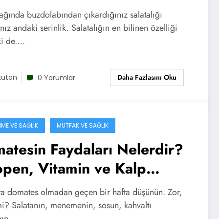
si
ağında buzdolabından çıkardığınız salatalığı
ınız andaki serinlik. Salatalığın en bilinen özelliği
ki de.…
Daha Fazlasını Oku
kutan
0 Yorumlar
ME VE SAĞLIK
MUTFAK VE SAĞLIK
atesin Faydaları Nelerdir?
open, Vitamin ve Kalp
lığı
ta domates olmadan geçen bir hafta düşünün. Zor,
mi? Salatanın, menemenin, sosun, kahvaltı
nın…