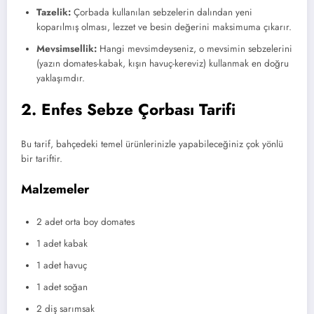
Tazelik:
Çorbada kullanılan sebzelerin dalından yeni
koparılmış olması, lezzet ve besin değerini maksimuma çıkarır.
Mevsimsellik:
Hangi mevsimdeyseniz, o mevsimin sebzelerini
(yazın domates-kabak, kışın havuç-kereviz) kullanmak en doğru
yaklaşımdır.
2. Enfes Sebze Çorbası Tarifi
Bu tarif, bahçedeki temel ürünlerinizle yapabileceğiniz çok yönlü
bir tariftir.
Malzemeler
2 adet orta boy domates
1 adet kabak
1 adet havuç
1 adet soğan
2 diş sarımsak