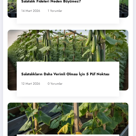
Salatalık Fideleri Neden Büyümez?
14 Mart 2026
1 Yorumlar
Salatalıkların Daha Verimli Olması İçin 5 Püf Noktası
12 Mart 2026
0 Yorumlar