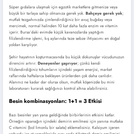
Süper gıdalara ulaşmak için egzotik marketlere gitmenize veya
büyük bir tarlaya sahip olmanıza gerek yok.
Bahçeye gerek yok
;
mutfak tezgahınızda çimlendirdiğiniz bir avuç buğday veya
mercimek, normal halinden 10 kat daha fazla enzim ve vitamin
içerir. Bursa’daki evimde küçük kavanozlarda yaptığım
filizlendirme işlemi, kış aylarında taze sebze ihtiyacımı en doğal
yoldan karşılıyor.
Şehir hayatının koşturmacasında bu küçük dokunuşlar vücudunuzun
direncini artırır.
Deneyenler şaşırıyor
; çünkü kendi
filizlendirdiğiniz tohumların içindeki yaşam enerjisi, market
raflarında haftalarca bekleyen ürünlerden çok daha canlıdır.
Alanınız ne kadar dar olursa olsun, mutfak köşenizde bu mini
laboratuvarı kurarak sağlığınızı kontrol altına alabilirsiniz.
Besin kombinasyonları: 1+1 = 3 Etkisi
Bazı besinler yan yana geldiğinde birbirlerinin etkisini katlar.
Örneğin ıspanağın içindeki demirin emilmesi için yanına mutlaka
C vitamini (bol limonlu bir salata) eklemelisiniz. Kalsiyum içeren
yoğurdu ise et yemekleriyle aynı anda tüketmek demir emilimini