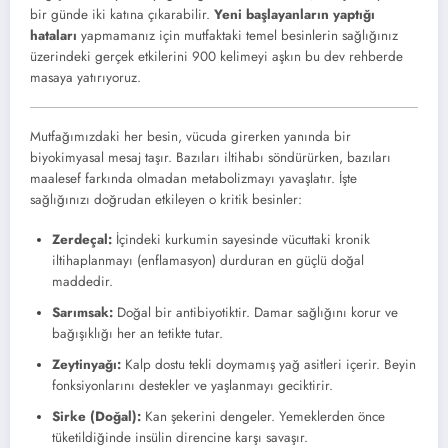
bir günde iki katına çıkarabilir.
Yeni başlayanların yaptığı
hataları
yapmamanız için mutfaktaki temel besinlerin sağlığınız
üzerindeki gerçek etkilerini 900 kelimeyi aşkın bu dev rehberde
masaya yatırıyoruz.
Mutfağımızdaki her besin, vücuda girerken yanında bir
biyokimyasal mesaj taşır. Bazıları iltihabı söndürürken, bazıları
maalesef farkında olmadan metabolizmayı yavaşlatır. İşte
sağlığınızı doğrudan etkileyen o kritik besinler:
Zerdeçal:
İçindeki kurkumin sayesinde vücuttaki kronik
iltihaplanmayı (enflamasyon) durduran en güçlü doğal
maddedir.
Sarımsak:
Doğal bir antibiyotiktir. Damar sağlığını korur ve
bağışıklığı her an tetikte tutar.
Zeytinyağı:
Kalp dostu tekli doymamış yağ asitleri içerir. Beyin
fonksiyonlarını destekler ve yaşlanmayı geciktirir.
Sirke (Doğal):
Kan şekerini dengeler. Yemeklerden önce
tüketildiğinde insülin direncine karşı savaşır.