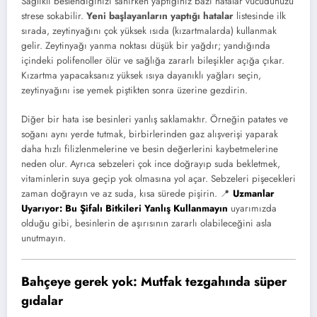
Sağlıklı beslendiğinizi sanırken yaptığınız bazı hatalar vücudunuzu
strese sokabilir.
Yeni başlayanların yaptığı hatalar
listesinde ilk
sırada, zeytinyağını çok yüksek ısıda (kızartmalarda) kullanmak
gelir. Zeytinyağı yanma noktası düşük bir yağdır; yandığında
içindeki polifenoller ölür ve sağlığa zararlı bileşikler açığa çıkar.
Kızartma yapacaksanız yüksek ısıya dayanıklı yağları seçin,
zeytinyağını ise yemek piştikten sonra üzerine gezdirin.
Diğer bir hata ise besinleri yanlış saklamaktır. Örneğin patates ve
soğanı aynı yerde tutmak, birbirlerinden gaz alışverişi yaparak
daha hızlı filizlenmelerine ve besin değerlerini kaybetmelerine
neden olur. Ayrıca sebzeleri çok ince doğrayıp suda bekletmek,
vitaminlerin suya geçip yok olmasına yol açar. Sebzeleri pişecekleri
zaman doğrayın ve az suda, kısa sürede pişirin. 📍
Uzmanlar
Uyarıyor: Bu Şifalı Bitkileri Yanlış Kullanmayın
uyarımızda
olduğu gibi, besinlerin de aşırısının zararlı olabileceğini asla
unutmayın.
Bahçeye gerek yok: Mutfak tezgahında süper
gıdalar