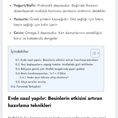
Yoğurt/Kefir:
Probiyotik deposudur. Bağırsak florasını
düzenleyerek mutluluk hormonu serotonin üretimini destekler.
Yumurta:
Örnek protein kaynağıdır. Göz sağlığı için lütein,
beyin sağlığı için kolin içerir.
Ceviz:
Omega-3 deposudur. Kan damarlarının esnekliğini
korur ve kolesterolü dengeler.
İçindekiler
Evde nasıl yapılır: Besinlerin etkisini artıran hazırlama teknikleri
Yeni başlayanların yaptığı hatalar: Mutfaktaki gizli tehlikeler
Bahçeye gerek yok: Mutfak tezgahında süper gıdalar
Besin kombinasyonları: 1+1 = 3 Etkisi
Neden besin bilincine sahip olmalısınız?
Sıkça sorulan sorular
Forumda Tartışalım!
Evde nasıl yapılır: Besinlerin etkisini artıran
hazırlama teknikleri
Mutfaktaki bir besinin size ne kadar yarar sağlayacağı, onu nasıl