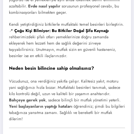
azaltabilir.
Evde nasıl yapılır
sorusunun profesyonel cevabı, bu
kombinasyonları bilmekten geçer.
Kendi yetiştirdiğiniz bitkilerle mutfaktaki temel besinleri birleştirin.
📍
Çoğu Kişi Bilmiyor: Bu Bitkiler Doğal Şifa Kaynağı
rehberimizdeki şifalı otları yemeklerinize doğru zamanda
ekleyerek hem lezzeti hem de sağlık değerini zirveye
taşıyabilirsiniz. Unutmayın, mutfak sizin en güvenli hastaneniz,
besinler ise en etkili ilaçlarınızdır.
Neden besin bilincine sahip olmalısınız?
Vücudunuz, ona verdiğiniz yakıtla çalışır. Kalitesiz yakıt, motoru
yani sağlığınızı hızla bozar. Mutfaktaki besinleri tanımak, sadece
kilo kontrolü değil, uzun ve kaliteli bir yaşamın anahtarıdır.
Bahçeye gerek yok
, sadece bilinçli bir mutfak yönetimi yeterli.
Yeni başlayanların yaptığı hataları
öğrendiniz; şimdi bu bilgileri
tabağınıza yansıtma zamanı. Sağlıklı ve bereketli bir mutfak
dilerim!