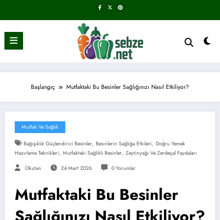
İçeriğe
atla
Başlangıç
Mutfaktaki Bu Besinler Sağlığınızı Nasıl Etkiliyor?
Mutfak Ve Sağlık
,
,
Bağışıklık Güçlendirici Besinler
Besinlerin Sağlığa Etkileri
Doğru Yemek
,
,
Hazırlama Teknikleri
Mutfaktaki Sağlıklı Besinler
Zeytinyağı Ve Zerdeçal Faydaları
Okutan
24 Mart 2026
0 Yorumlar
Mutfaktaki Bu Besinler
Sağlığınızı Nasıl Etkiliyor?