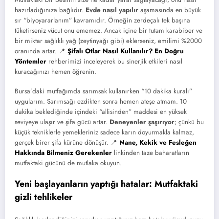
hazırladığınıza bağlıdır.
Evde nasıl yapılır
aşamasında en büyük
sır “biyoyararlanım” kavramıdır. Örneğin zerdeçalı tek başına
tüketirseniz vücut onu ememez. Ancak içine bir tutam karabiber ve
bir miktar sağlıklı yağ (zeytinyağı gibi) eklerseniz, emilimi %2000
oranında artar. 📍
Şifalı Otlar Nasıl Kullanılır? En Doğru
Yöntemler
rehberimizi inceleyerek bu sinerjik etkileri nasıl
kuracağınızı hemen öğrenin.
Bursa’daki mutfağımda sarımsak kullanırken “10 dakika kuralı”
uygularım. Sarımsağı ezdikten sonra hemen ateşe atmam. 10
dakika beklediğinde içindeki “allisinden” maddesi en yüksek
seviyeye ulaşır ve şifa gücü artar.
Deneyenler şaşırıyor
; çünkü bu
küçük tekniklerle yemekleriniz sadece karın doyurmakla kalmaz,
gerçek birer şifa kürüne dönüşür. 📍
Nane, Kekik ve Fesleğen
Hakkında Bilmeniz Gerekenler
linkinden taze baharatların
mutfaktaki gücünü de mutlaka okuyun.
Yeni başlayanların yaptığı hatalar: Mutfaktaki
gizli tehlikeler