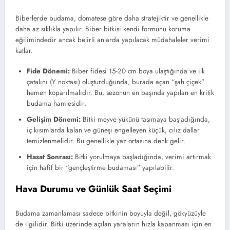
Biberlerde budama, domatese göre daha stratejiktir ve genellikle
daha az sıklıkla yapılır. Biber bitkisi kendi formunu koruma
eğilimindedir ancak belirli anlarda yapılacak müdahaleler verimi
katlar.
Fide Dönemi:
Biber fidesi 15-20 cm boya ulaştığında ve ilk
çatalını (Y noktası) oluşturduğunda, burada açan “şah çiçek”
hemen koparılmalıdır. Bu, sezonun en başında yapılan en kritik
budama hamlesidir.
Gelişim Dönemi:
Bitki meyve yükünü taşımaya başladığında,
iç kısımlarda kalan ve güneşi engelleyen küçük, cılız dallar
temizlenmelidir. Bu genellikle yaz ortasına denk gelir.
Hasat Sonrası:
Bitki yorulmaya başladığında, verimi artırmak
için hafif bir “gençleştirme budaması” yapılabilir.
Hava Durumu ve Günlük Saat Seçimi
Budama zamanlaması sadece bitkinin boyuyla değil, gökyüzüyle
de ilgilidir. Bitki üzerinde açılan yaraların hızla kapanması için en