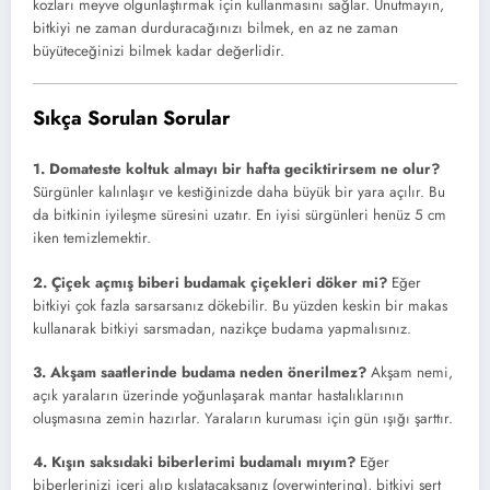
kozları meyve olgunlaştırmak için kullanmasını sağlar. Unutmayın,
bitkiyi ne zaman durduracağınızı bilmek, en az ne zaman
büyüteceğinizi bilmek kadar değerlidir.
Sıkça Sorulan Sorular
1. Domateste koltuk almayı bir hafta geciktirirsem ne olur?
Sürgünler kalınlaşır ve kestiğinizde daha büyük bir yara açılır. Bu
da bitkinin iyileşme süresini uzatır. En iyisi sürgünleri henüz 5 cm
iken temizlemektir.
2. Çiçek açmış biberi budamak çiçekleri döker mi?
Eğer
bitkiyi çok fazla sarsarsanız dökebilir. Bu yüzden keskin bir makas
kullanarak bitkiyi sarsmadan, nazikçe budama yapmalısınız.
3. Akşam saatlerinde budama neden önerilmez?
Akşam nemi,
açık yaraların üzerinde yoğunlaşarak mantar hastalıklarının
oluşmasına zemin hazırlar. Yaraların kuruması için gün ışığı şarttır.
4. Kışın saksıdaki biberlerimi budamalı mıyım?
Eğer
biberlerinizi içeri alıp kışlatacaksanız (overwintering), bitkiyi sert