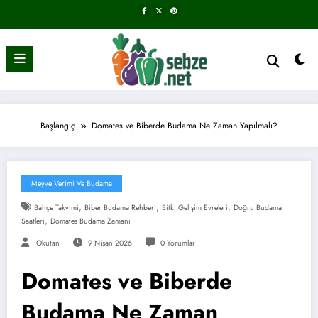
İçeriğe
atla
Başlangıç
Domates ve Biberde Budama Ne Zaman Yapılmalı?
Meyve Verimi Ve Budama
,
,
,
Bahçe Takvimi
Biber Budama Rehberi
Bitki Gelişim Evreleri
Doğru Budama
,
Saatleri
Domates Budama Zamanı
Okutan
9 Nisan 2026
0 Yorumlar
Domates ve Biberde
Budama Ne Zaman