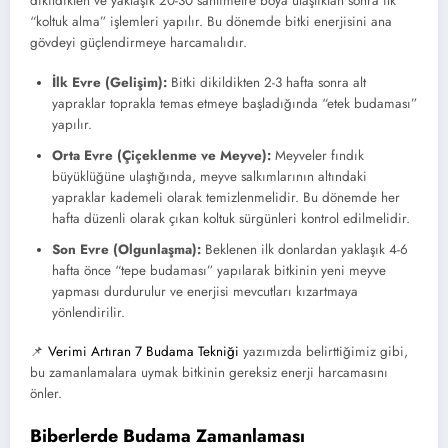
dikildikten ve yaklaşık 20-30 santimetre boya ulaştıktan sonra ilk
“koltuk alma” işlemleri yapılır. Bu dönemde bitki enerjisini ana
gövdeyi güçlendirmeye harcamalıdır.
İlk Evre (Gelişim):
Bitki dikildikten 2-3 hafta sonra alt
yapraklar toprakla temas etmeye başladığında “etek budaması”
yapılır.
Orta Evre (Çiçeklenme ve Meyve):
Meyveler fındık
büyüklüğüne ulaştığında, meyve salkımlarının altındaki
yapraklar kademeli olarak temizlenmelidir. Bu dönemde her
hafta düzenli olarak çıkan koltuk sürgünleri kontrol edilmelidir.
Son Evre (Olgunlaşma):
Beklenen ilk donlardan yaklaşık 4-6
hafta önce “tepe budaması” yapılarak bitkinin yeni meyve
yapması durdurulur ve enerjisi mevcutları kızartmaya
yönlendirilir.
📌
Verimi Artıran 7 Budama Tekniği
yazımızda belirttiğimiz gibi,
bu zamanlamalara uymak bitkinin gereksiz enerji harcamasını
önler.
Biberlerde Budama Zamanlaması