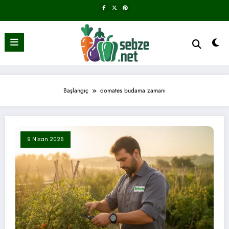
İçeriğe
atla
Başlangıç
domates budama zamanı
9 Nisan 2026