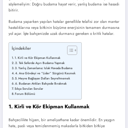
söylemeliyim: Doğru budama hayat verir, yanlış budama ise hasadı
bitirir.
Budama yaparken yapılan hatalar genellikle telafisi zor olan mantar
hastalıklarına veya bitkinin büyüme enerjisinin tamamen durmasına
yol açar. İşte bahçenizde uzak durmanız gereken o kritik hatalar.
İçindekiler
1. Kirli ve Kör Ekipman Kullanmak
2. Tek Seferde Aşırı Budama Yapmak
3. Yanlış Zamanlama: Islak Havada Budama
4. Ana Gövdeyi ve “Lider” Sürgünü Kesmek
5. Meyve Bağlayan Dalları Seyreltmemek
6. Budanan Atıkları Bahçede Bırakmak
Sıkça Sorulan Sorular
Forum Bölümü
1. Kirli ve Kör Ekipman Kullanmak
Bahçecilikte hijyen, bir ameliyathane kadar önemlidir. En yaygın
hata, paslı veya temizlenmemiş makaslarla bitkiden bitkiye