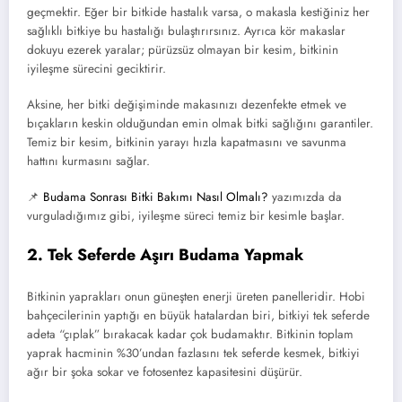
geçmektir. Eğer bir bitkide hastalık varsa, o makasla kestiğiniz her
sağlıklı bitkiye bu hastalığı bulaştırırsınız. Ayrıca kör makaslar
dokuyu ezerek yaralar; pürüzsüz olmayan bir kesim, bitkinin
iyileşme sürecini geciktirir.
Aksine, her bitki değişiminde makasınızı dezenfekte etmek ve
bıçakların keskin olduğundan emin olmak bitki sağlığını garantiler.
Temiz bir kesim, bitkinin yarayı hızla kapatmasını ve savunma
hattını kurmasını sağlar.
📌
Budama Sonrası Bitki Bakımı Nasıl Olmalı?
yazımızda da
vurguladığımız gibi, iyileşme süreci temiz bir kesimle başlar.
2. Tek Seferde Aşırı Budama Yapmak
Bitkinin yaprakları onun güneşten enerji üreten panelleridir. Hobi
bahçecilerinin yaptığı en büyük hatalardan biri, bitkiyi tek seferde
adeta “çıplak” bırakacak kadar çok budamaktır. Bitkinin toplam
yaprak hacminin %30’undan fazlasını tek seferde kesmek, bitkiyi
ağır bir şoka sokar ve fotosentez kapasitesini düşürür.