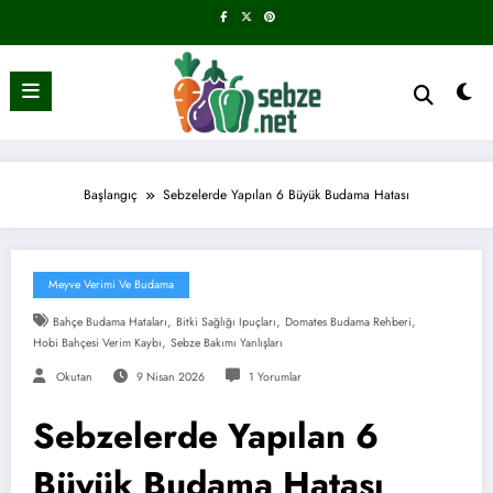
İçeriğe
atla
Başlangıç
Sebzelerde Yapılan 6 Büyük Budama Hatası
Meyve Verimi Ve Budama
,
,
,
Bahçe Budama Hataları
Bitki Sağlığı Ipuçları
Domates Budama Rehberi
,
Hobi Bahçesi Verim Kaybı
Sebze Bakımı Yanlışları
Okutan
9 Nisan 2026
1 Yorumlar
Sebzelerde Yapılan 6
Büyük Budama Hatası