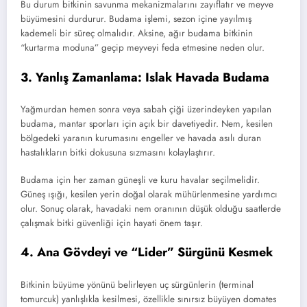
Bu durum bitkinin savunma mekanizmalarını zayıflatır ve meyve
büyümesini durdurur. Budama işlemi, sezon içine yayılmış
kademeli bir süreç olmalıdır. Aksine, ağır budama bitkinin
“kurtarma moduna” geçip meyveyi feda etmesine neden olur.
3. Yanlış Zamanlama: Islak Havada Budama
Yağmurdan hemen sonra veya sabah çiği üzerindeyken yapılan
budama, mantar sporları için açık bir davetiyedir. Nem, kesilen
bölgedeki yaranın kurumasını engeller ve havada asılı duran
hastalıkların bitki dokusuna sızmasını kolaylaştırır.
Budama için her zaman güneşli ve kuru havalar seçilmelidir.
Güneş ışığı, kesilen yerin doğal olarak mühürlenmesine yardımcı
olur. Sonuç olarak, havadaki nem oranının düşük olduğu saatlerde
çalışmak bitki güvenliği için hayati önem taşır.
4. Ana Gövdeyi ve “Lider” Sürgünü Kesmek
Bitkinin büyüme yönünü belirleyen uç sürgünlerin (terminal
tomurcuk) yanlışlıkla kesilmesi, özellikle sınırsız büyüyen domates