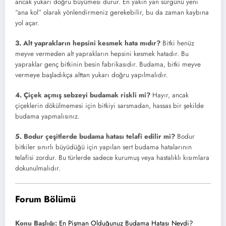
ancak yukarı doğru büyümesi durur. En yakın yan sürgünü yeni
“ana kol” olarak yönlendirmeniz gerekebilir, bu da zaman kaybına
yol açar.
3. Alt yaprakların hepsini kesmek hata mıdır?
Bitki henüz
meyve vermeden alt yaprakların hepsini kesmek hatadır. Bu
yapraklar genç bitkinin besin fabrikasıdır. Budama, bitki meyve
vermeye başladıkça alttan yukarı doğru yapılmalıdır.
4. Çiçek açmış sebzeyi budamak riskli mi?
Hayır, ancak
çiçeklerin dökülmemesi için bitkiyi sarsmadan, hassas bir şekilde
budama yapmalısınız.
5. Bodur çeşitlerde budama hatası telafi edilir mi?
Bodur
bitkiler sınırlı büyüdüğü için yapılan sert budama hatalarının
telafisi zordur. Bu türlerde sadece kurumuş veya hastalıklı kısımlara
dokunulmalıdır.
Forum Bölümü
Konu Başlığı:
En Pişman Olduğunuz Budama Hatası Neydi?