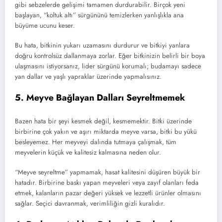
gibi sebzelerde gelişimi tamamen durdurabilir. Birçok yeni
başlayan, “koltuk altı” sürgününü temizlerken yanlışlıkla ana
büyüme ucunu keser.
Bu hata, bitkinin yukarı uzamasını durdurur ve bitkiyi yanlara
doğru kontrolsüz dallanmaya zorlar. Eğer bitkinizin belirli bir boya
ulaşmasını istiyorsanız, lider sürgünü korumalı; budamayı sadece
yan dallar ve yaşlı yapraklar üzerinde yapmalısınız.
5. Meyve Bağlayan Dalları Seyreltmemek
Bazen hata bir şeyi kesmek değil, kesmemektir. Bitki üzerinde
birbirine çok yakın ve aşırı miktarda meyve varsa, bitki bu yükü
besleyemez. Her meyveyi dalında tutmaya çalışmak, tüm
meyvelerin küçük ve kalitesiz kalmasına neden olur.
“Meyve seyreltme” yapmamak, hasat kalitesini düşüren büyük bir
hatadır. Birbirine baskı yapan meyveleri veya zayıf olanları feda
etmek, kalanların pazar değeri yüksek ve lezzetli ürünler olmasını
sağlar. Seçici davranmak, verimliliğin gizli kuralıdır.