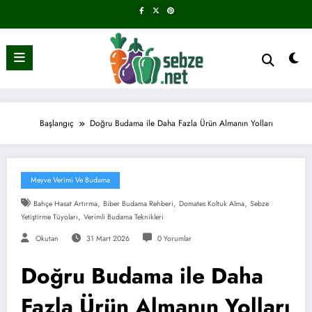
İçeriğe
atla
Başlangıç
Doğru Budama ile Daha Fazla Ürün Almanın Yolları
Meyve Verimi Ve Budama
,
,
,
Bahçe Hasat Artırma
Biber Budama Rehberi
Domates Koltuk Alma
Sebze
,
Yetiştirme Tüyoları
Verimli Budama Teknikleri
Okutan
31 Mart 2026
0 Yorumlar
Doğru Budama ile Daha
Fazla Ürün Almanın Yolları