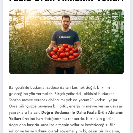
Bahçecilikte budama,
sadece dalları kesmek değil,
bitkinin
geleceğine yön vermektir.
Birçok yetiştirici,
bitkisini budarken
“acaba meyve verecek dalları mı yok ediyorum?
” korkusu yaşar.
Oysa bilinçsizce büyüyen bir bitki,
enerjisini meyve yerine devasa
yapraklara harcar.
Doğru Budama ile Daha Fazla Ürün Almanın
Yolları
üzerine hazırladığımız bu rehberde,
bitkinizin gücünü
doğrudan hasada kanalize etmenin yollarını keşfedeceğiz.
Bir
editör ve tarım tutkunu olarak söylemeliyim ki; cesur bir budama,