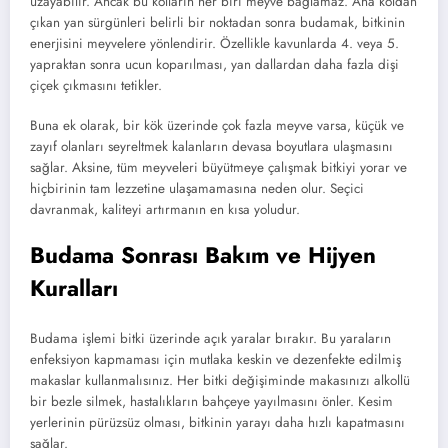
uzayabilir.
Ancak bu kolların her biri meyve bağlamaz.
Ana koldan
çıkan yan sürgünleri belirli bir noktadan sonra budamak,
bitkinin
enerjisini meyvelere yönlendirir.
Özellikle kavunlarda 4.
veya 5.
yapraktan sonra ucun koparılması,
yan dallardan daha fazla dişi
çiçek çıkmasını tetikler.
Buna ek olarak,
bir kök üzerinde çok fazla meyve varsa,
küçük ve
zayıf olanları seyreltmek kalanların devasa boyutlara ulaşmasını
sağlar.
Aksine,
tüm meyveleri büyütmeye çalışmak bitkiyi yorar ve
hiçbirinin tam lezzetine ulaşamamasına neden olur.
Seçici
davranmak,
kaliteyi artırmanın en kısa yoludur.
Budama Sonrası Bakım ve Hijyen
Kuralları
Budama işlemi bitki üzerinde açık yaralar bırakır.
Bu yaraların
enfeksiyon kapmaması için mutlaka keskin ve dezenfekte edilmiş
makaslar kullanmalısınız.
Her bitki değişiminde makasınızı alkollü
bir bezle silmek,
hastalıkların bahçeye yayılmasını önler.
Kesim
yerlerinin pürüzsüz olması,
bitkinin yarayı daha hızlı kapatmasını
sağlar.