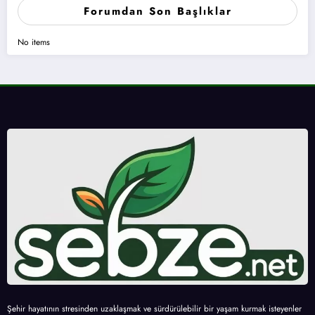
Forumdan Son Başlıklar
No items
Şehir hayatının stresinden uzaklaşmak ve sürdürülebilir bir yaşam kurmak isteyenler