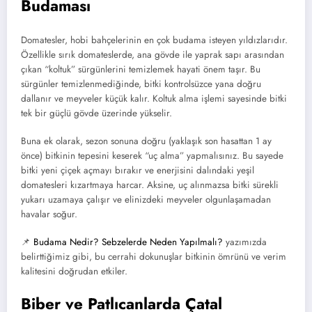
Budaması
Domatesler,
hobi bahçelerinin en çok budama isteyen yıldızlarıdır.
Özellikle sırık domateslerde,
ana gövde ile yaprak sapı arasından
çıkan “koltuk” sürgünlerini temizlemek hayati önem taşır.
Bu
sürgünler temizlenmediğinde,
bitki kontrolsüzce yana doğru
dallanır ve meyveler küçük kalır.
Koltuk alma işlemi sayesinde bitki
tek bir güçlü gövde üzerinde yükselir.
Buna ek olarak,
sezon sonuna doğru (yaklaşık son hasattan 1 ay
önce) bitkinin tepesini keserek “uç alma” yapmalısınız.
Bu sayede
bitki yeni çiçek açmayı bırakır ve enerjisini dalındaki yeşil
domatesleri kızartmaya harcar.
Aksine,
uç alınmazsa bitki sürekli
yukarı uzamaya çalışır ve elinizdeki meyveler olgunlaşamadan
havalar soğur.
📌
Budama Nedir? Sebzelerde Neden Yapılmalı?
yazımızda
belirttiğimiz gibi,
bu cerrahi dokunuşlar bitkinin ömrünü ve verim
kalitesini doğrudan etkiler.
Biber ve Patlıcanlarda Çatal