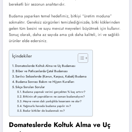
bereketli bir sezonun anahtarıdır.
Budama yaparken temel hedefimiz,
bitkiyi “üretim moduna”
sokmaktır.
Gereksiz sürgünleri temizlediğinizde,
bitki köklerinden
gelen tüm besini ve suyu mevcut meyveleri büyütmek için kullanır.
Sonuç olarak,
daha az sayıda ama çok daha kaliteli,
iri ve sağlıklı
ürünler elde edersiniz.
İçindekiler
Domateslerde Koltuk Alma ve Uç Budaması
Biber ve Patlıcanlarda Çatal Budaması
Sarılıcı Sebzelerde (Kavun, Karpuz, Kabak) Budama
Budama Sonrası Bakım ve Hijyen Kuralları
Sıkça Sorulan Sorular
Budama yapmak verimi gerçekten % kaç artırır?
Bitkinin alt yapraklarını ne zaman budamalıyım?
Meyve veren dalı yanlışlıkla kesersem ne olur?
Yağmurlu havada budama yapılır mı?
Bodur bitkiler de budanmalı mı?
Domateslerde Koltuk Alma ve Uç