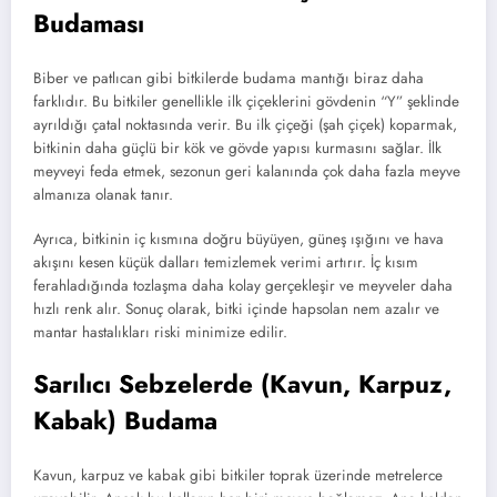
Budaması
Biber ve patlıcan gibi bitkilerde budama mantığı biraz daha
farklıdır.
Bu bitkiler genellikle ilk çiçeklerini gövdenin “Y” şeklinde
ayrıldığı çatal noktasında verir.
Bu ilk çiçeği (şah çiçek) koparmak,
bitkinin daha güçlü bir kök ve gövde yapısı kurmasını sağlar.
İlk
meyveyi feda etmek,
sezonun geri kalanında çok daha fazla meyve
almanıza olanak tanır.
Ayrıca,
bitkinin iç kısmına doğru büyüyen,
güneş ışığını ve hava
akışını kesen küçük dalları temizlemek verimi artırır.
İç kısım
ferahladığında tozlaşma daha kolay gerçekleşir ve meyveler daha
hızlı renk alır.
Sonuç olarak,
bitki içinde hapsolan nem azalır ve
mantar hastalıkları riski minimize edilir.
Sarılıcı Sebzelerde (Kavun, Karpuz,
Kabak) Budama
Kavun,
karpuz ve kabak gibi bitkiler toprak üzerinde metrelerce