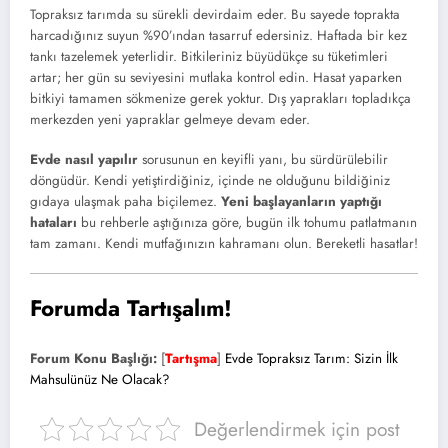
Topraksız tarımda su sürekli devirdaim eder. Bu sayede toprakta
harcadığınız suyun %90’ından tasarruf edersiniz. Haftada bir kez
tankı tazelemek yeterlidir. Bitkileriniz büyüdükçe su tüketimleri
artar; her gün su seviyesini mutlaka kontrol edin. Hasat yaparken
bitkiyi tamamen sökmenize gerek yoktur. Dış yaprakları topladıkça
merkezden yeni yapraklar gelmeye devam eder.
Evde nasıl yapılır
sorusunun en keyifli yanı, bu sürdürülebilir
döngüdür. Kendi yetiştirdiğiniz, içinde ne olduğunu bildiğiniz
gıdaya ulaşmak paha biçilemez.
Yeni başlayanların yaptığı
hataları
bu rehberle aştığınıza göre, bugün ilk tohumu patlatmanın
tam zamanı. Kendi mutfağınızın kahramanı olun. Bereketli hasatlar!
Forumda Tartışalım!
Forum Konu Başlığı:
[
Tartışma
]
Evde Topraksız Tarım: Sizin İlk
Mahsulünüz Ne Olacak?
Değerlendirmek için post