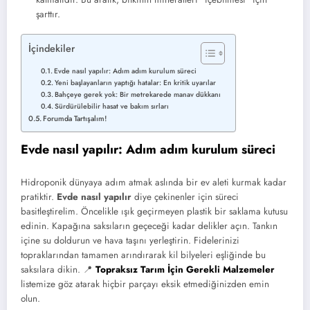
şarttır.
İçindekiler
Evde nasıl yapılır: Adım adım kurulum süreci
Yeni başlayanların yaptığı hatalar: En kritik uyarılar
Bahçeye gerek yok: Bir metrekarede manav dükkanı
Sürdürülebilir hasat ve bakım sırları
Forumda Tartışalım!
Evde nasıl yapılır: Adım adım kurulum süreci
Hidroponik dünyaya adım atmak aslında bir ev aleti kurmak kadar
pratiktir.
Evde nasıl yapılır
diye çekinenler için süreci
basitleştirelim. Öncelikle ışık geçirmeyen plastik bir saklama kutusu
edinin. Kapağına saksıların geçeceği kadar delikler açın. Tankın
içine su doldurun ve hava taşını yerleştirin. Fidelerinizi
topraklarından tamamen arındırarak kil bilyeleri eşliğinde bu
saksılara dikin. 📍
Topraksız Tarım İçin Gerekli Malzemeler
listemize göz atarak hiçbir parçayı eksik etmediğinizden emin
olun.