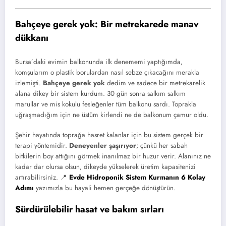
Bahçeye gerek yok: Bir metrekarede manav
dükkanı
Bursa’daki evimin balkonunda ilk denememi yaptığımda,
komşularım o plastik borulardan nasıl sebze çıkacağını merakla
izlemişti.
Bahçeye gerek yok
dedim ve sadece bir metrekarelik
alana dikey bir sistem kurdum. 30 gün sonra salkım salkım
marullar ve mis kokulu fesleğenler tüm balkonu sardı. Toprakla
uğraşmadığım için ne üstüm kirlendi ne de balkonum çamur oldu.
Şehir hayatında toprağa hasret kalanlar için bu sistem gerçek bir
terapi yöntemidir.
Deneyenler şaşırıyor
; çünkü her sabah
bitkilerin boy attığını görmek inanılmaz bir huzur verir. Alanınız ne
kadar dar olursa olsun, dikeyde yükselerek üretim kapasitenizi
artırabilirsiniz. 📍
Evde Hidroponik Sistem Kurmanın 6 Kolay
Adımı
yazımızla bu hayali hemen gerçeğe dönüştürün.
Sürdürülebilir hasat ve bakım sırları