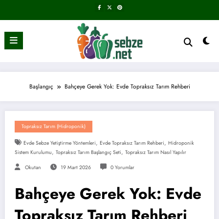
İçeriğe
atla
Başlangıç
Bahçeye Gerek Yok: Evde Topraksız Tarım Rehberi
Topraksız Tarım (Hidroponik)
,
,
Evde Sebze Yetiştirme Yöntemleri
Evde Topraksız Tarım Rehberi
Hidroponik
,
,
Sistem Kurulumu
Topraksız Tarım Başlangıç Seti
Topraksız Tarım Nasıl Yapılır
Okutan
19 Mart 2026
0 Yorumlar
Bahçeye Gerek Yok: Evde
Topraksız Tarım Rehberi