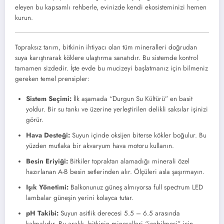
eleyen bu kapsamlı rehberle, evinizde kendi ekosisteminizi hemen
kurun.
Topraksız tarım, bitkinin ihtiyacı olan tüm mineralleri doğrudan
suya karıştırarak köklere ulaştırma sanatıdır. Bu sistemde kontrol
tamamen sizdedir. İşte evde bu mucizeyi başlatmanız için bilmeniz
gereken temel prensipler:
Sistem Seçimi:
İlk aşamada “Durgun Su Kültürü” en basit
yoldur. Bir su tankı ve üzerine yerleştirilen delikli saksılar işinizi
görür.
Hava Desteği:
Suyun içinde oksijen biterse kökler boğulur. Bu
yüzden mutlaka bir akvaryum hava motoru kullanın.
Besin Eriyiği:
Bitkiler topraktan alamadığı minerali özel
hazırlanan A-B besin setlerinden alır. Ölçüleri asla şaşırmayın.
Işık Yönetimi:
Balkonunuz güneş almıyorsa full spectrum LED
lambalar güneşin yerini kolayca tutar.
pH Takibi:
Suyun asitlik derecesi 5.5 – 6.5 arasında
kalmalıdır. Bu aralık, bitkinin mineralleri “içebilmesi” için