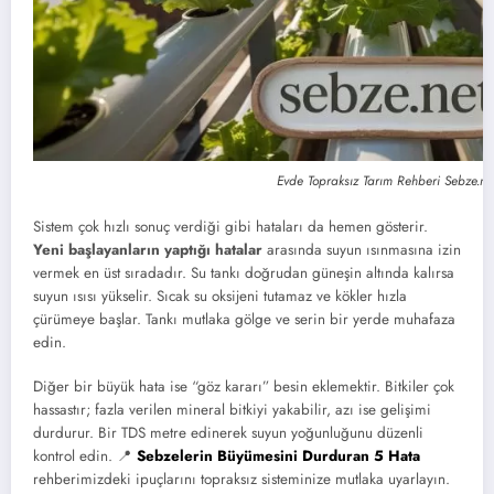
Evde Topraksız Tarım Rehberi Sebze.ne
Sistem çok hızlı sonuç verdiği gibi hataları da hemen gösterir.
Yeni başlayanların yaptığı hatalar
arasında suyun ısınmasına izin
vermek en üst sıradadır. Su tankı doğrudan güneşin altında kalırsa
suyun ısısı yükselir. Sıcak su oksijeni tutamaz ve kökler hızla
çürümeye başlar. Tankı mutlaka gölge ve serin bir yerde muhafaza
edin.
Diğer bir büyük hata ise “göz kararı” besin eklemektir. Bitkiler çok
hassastır; fazla verilen mineral bitkiyi yakabilir, azı ise gelişimi
durdurur. Bir TDS metre edinerek suyun yoğunluğunu düzenli
kontrol edin. 📍
Sebzelerin Büyümesini Durduran 5 Hata
rehberimizdeki ipuçlarını topraksız sisteminize mutlaka uyarlayın.