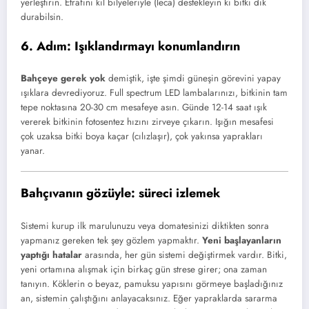
yerleştirin. Etrafını kil bilyeleriyle (leca) destekleyin ki bitki dik
durabilsin.
6. Adım: Işıklandırmayı konumlandırın
Bahçeye gerek yok
demiştik, işte şimdi güneşin görevini yapay
ışıklara devrediyoruz. Full spectrum LED lambalarınızı, bitkinin tam
tepe noktasına 20-30 cm mesafeye asın. Günde 12-14 saat ışık
vererek bitkinin fotosentez hızını zirveye çıkarın. Işığın mesafesi
çok uzaksa bitki boya kaçar (cılızlaşır), çok yakınsa yaprakları
yanar.
Bahçıvanın gözüyle: süreci izlemek
Sistemi kurup ilk marulunuzu veya domatesinizi diktikten sonra
yapmanız gereken tek şey gözlem yapmaktır.
Yeni başlayanların
yaptığı hatalar
arasında, her gün sistemi değiştirmek vardır. Bitki,
yeni ortamına alışmak için birkaç gün strese girer; ona zaman
tanıyın. Köklerin o beyaz, pamuksu yapısını görmeye başladığınız
an, sistemin çalıştığını anlayacaksınız. Eğer yapraklarda sararma