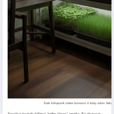
Evde hidroponik sistem kurmanın 6 kolay adımı Sebze.
Topraksız tarımda köklerin “nefes alması” gerekir. Bir akvaryum