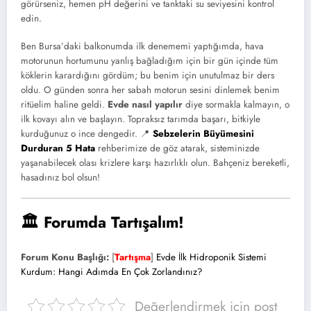
görürseniz, hemen pH değerini ve tanktaki su seviyesini kontrol
edin.
Ben Bursa’daki balkonumda ilk denememi yaptığımda, hava
motorunun hortumunu yanlış bağladığım için bir gün içinde tüm
köklerin karardığını gördüm; bu benim için unutulmaz bir ders
oldu. O günden sonra her sabah motorun sesini dinlemek benim
ritüelim haline geldi.
Evde nasıl yapılır
diye sormakla kalmayın, o
ilk kovayı alın ve başlayın. Topraksız tarımda başarı, bitkiyle
kurduğunuz o ince dengedir. 📍
Sebzelerin Büyümesini
Durduran 5 Hata
rehberimize de göz atarak, sisteminizde
yaşanabilecek olası krizlere karşı hazırlıklı olun. Bahçeniz bereketli,
hasadınız bol olsun!
🏛️ Forumda Tartışalım!
Forum Konu Başlığı:
[
Tartışma
]
Evde İlk Hidroponik Sistemi
Kurdum: Hangi Adımda En Çok Zorlandınız?
Değerlendirmek için post