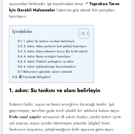
oyunundan farksızdır. İşe koyulmadan önce 📍
Topraksız Tarım
İçin Gerekli Malzemeler
listemize göz atarak tüm parçaları
hazırlayın.
İçindekiler
1. adım: Su tankını ve alanı belirleyin
2. Adım: Saksı yerlerini (net potlar) hazırlayın
3. Adım: Hava sistemini kurun (En kritik adım!)
4. Adım: Besin eriyiğini hazırlayın
5. Adım: Fideleri yerleştirin ve dikin
6. Adım: Işıklandırmayı konumlandırın
Bahçıvanın gözüyle: süreci izlemek
🏛️ Forumda Tartışalım!
1. adım: Su tankını ve alanı belirleyin
Sistemin kalbi, suyun ve besin eriyiğinin duracağı tanktır. Işık
geçirmeyen, tercihen gıda sınıfı plastik bir saklama kutusu seçin.
Evde nasıl yapılır
sorusunun ilk adımı budur; çünkü tankın içine
ışık sızarsa, suyun içinde istenmeyen yosunlar (algler) türer.
Tankınızın boyutunu, yetiştireceğiniz bitki sayısına göre seçin.