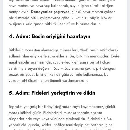
hava motoru ve hava taşı kullanarak, suyun içine sürekli oksijen
pompalayın.
Deneyenler şaşırıyor
; çünkü hava motoru çalışan
bir sistemde bitki, çalışmayana göre iki kat hızlı büyür. Kökler
oksijensiz kaldığında bitki “kilitlenir” ve büyüme durur.
4. Adım: Besin eriyiğini hazırlayın
Bitkilerin topraktan alamadığı mineralleri, “A+B besin seti” olarak
adlandırılan eriyiklerle suya ekleriz. Bu, bitkinin menüsüdür.
Evde
nasıl yapılır
aşamasında, suyu ekledikten sonra bir pH ölçer
yardımıyla suyun değerini 5.5 – 6.5 arasına çekin. pH dengesi
bozuk bir suda, bitki en kaliteli gübreyi bile kullanamaz; bu
yüzden pH ölçeriniz, en önemli yardımcınızdır.
5. Adım: Fideleri yerleştirin ve dikin
Toprakta yetişmiş bir fideyi doğrudan suya koyamazsınız, çünkü
toprak kökleri çürür. Fidelerinizi mutlaka topraksız tarım
süngerlerinde veya kaya yününde çimlendirin. Fideleriniz 3-4
yaprak olduğunda, kökleri hafifçe temizleyip net potların içine