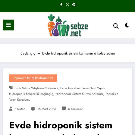
İçeriğe
atla
Başlangıç
Evde hidroponik sistem kurmanın 6 kolay adımı
Topraksız Tarım (Hidroponik)
,
,
Evde Sebze Yetiştirme Sistemleri
Evde Topraksız Tarım Nasıl Yapılır
,
,
Hidroponik Bahçecilik Başlangıç
Hidroponik Sistem Kurma Adımları
Topraksız
Tarım Kurulumu
Okutan
15 Mart 2026
0 Yorumlar
Evde hidroponik sistem