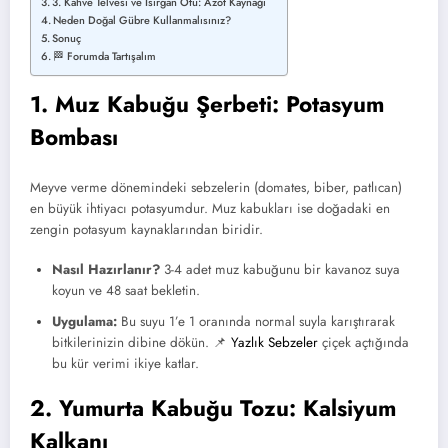
3. Kahve Telvesi ve Isırgan Otu: Azot Kaynağı
Neden Doğal Gübre Kullanmalısınız?
Sonuç
🏁 Forumda Tartışalım
1. Muz Kabuğu Şerbeti: Potasyum
Bombası
Meyve verme dönemindeki sebzelerin (domates, biber, patlıcan)
en büyük ihtiyacı potasyumdur. Muz kabukları ise doğadaki en
zengin potasyum kaynaklarından biridir.
Nasıl Hazırlanır?
3-4 adet muz kabuğunu bir kavanoz suya
koyun ve 48 saat bekletin.
Uygulama:
Bu suyu 1’e 1 oranında normal suyla karıştırarak
bitkilerinizin dibine dökün. 📌
Yazlık Sebzeler
çiçek açtığında
bu kür verimi ikiye katlar.
2. Yumurta Kabuğu Tozu: Kalsiyum
Kalkanı