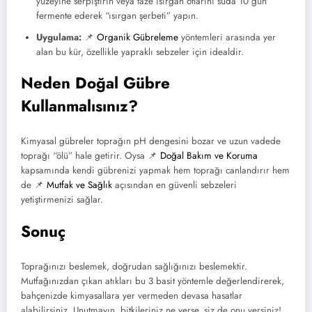
yüzeyine serpiştirin veya taze ısırgan otlarını suda 10 gün
fermente ederek “ısırgan şerbeti” yapın.
Uygulama:
📌
Organik Gübreleme
yöntemleri arasında yer
alan bu kür, özellikle yapraklı sebzeler için idealdir.
Neden Doğal Gübre
Kullanmalısınız?
Kimyasal gübreler toprağın pH dengesini bozar ve uzun vadede
toprağı “ölü” hale getirir. Oysa 📌
Doğal Bakım ve Koruma
kapsamında kendi gübrenizi yapmak hem toprağı canlandırır hem
de 📌
Mutfak ve Sağlık
açısından en güvenli sebzeleri
yetiştirmenizi sağlar.
Sonuç
Toprağınızı beslemek, doğrudan sağlığınızı beslemektir.
Mutfağınızdan çıkan atıkları bu 3 basit yöntemle değerlendirerek,
bahçenizde kimyasallara yer vermeden devasa hasatlar
alabilirsiniz. Unutmayın, bitkileriniz ne yerse, siz de onu yersiniz!