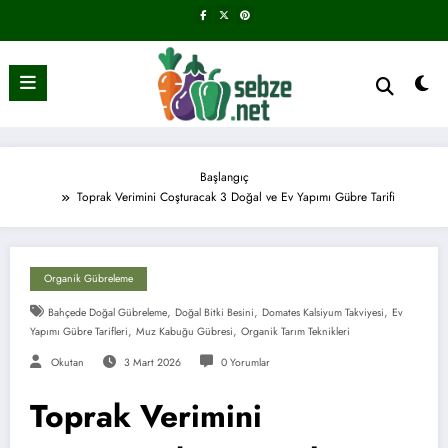
İçeriğe
atla
Başlangıç
Toprak Verimini Coşturacak 3 Doğal ve Ev Yapımı Gübre Tarifi
Organik Gübreleme
,
,
,
Bahçede Doğal Gübreleme
Doğal Bitki Besini
Domates Kalsiyum Takviyesi
Ev
,
,
Yapımı Gübre Tarifleri
Muz Kabuğu Gübresi
Organik Tarım Teknikleri
Okutan
3 Mart 2026
0 Yorumlar
Toprak Verimini