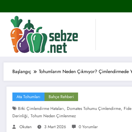
İçeriğe
atla
Başlangıç
Tohumlarım Neden Çıkmıyor? Çimlendirmede Y
Ata Tohumları
Bahçe Rehberi
,
,
Bitki Çimlendirme Hataları
Domates Tohumu Çimlendirme
Fide
,
Derinliği
Tohum Neden Çimlenmez
Okutan
3 Mart 2026
0 Yorumlar