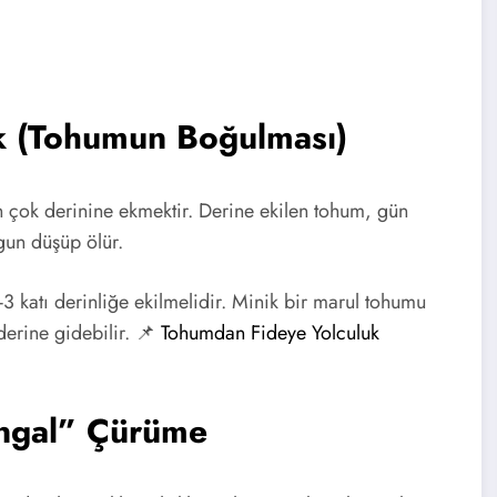
k (Tohumun Boğulması)
 çok derinine ekmektir. Derine ekilen tohum, gün
gun düşüp ölür.
3 katı derinliğe ekilmelidir. Minik bir marul tohumu
derine gidebilir. 📌
Tohumdan Fideye Yolculuk
ungal” Çürüme