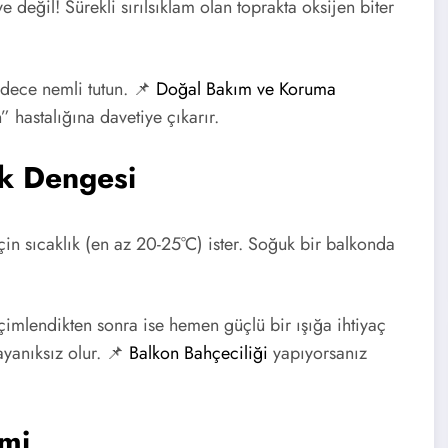
değil! Sürekli sırılsıklam olan toprakta oksijen biter
adece nemli tutun. 📌
Doğal Bakım ve Koruma
” hastalığına davetiye çıkarır.
şık Dengesi
n sıcaklık (en az 20-25°C) ister. Soğuk bir balkonda
çimlendikten sonra ise hemen güçlü bir ışığa ihtiyaç
dayanıksız olur. 📌
Balkon Bahçeciliği
yapıyorsanız
mi