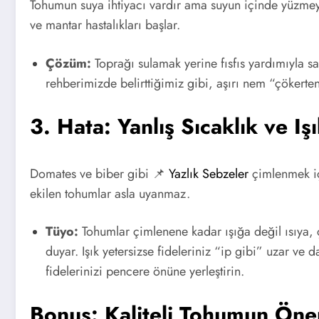
Tohumun suya ihtiyacı vardır ama suyun içinde yüzmeye 
ve mantar hastalıkları başlar.
Çözüm:
Toprağı sulamak yerine fısfıs yardımıyla s
rehberimizde belirttiğimiz gibi, aşırı nem “çökerten
3. Hata: Yanlış Sıcaklık ve I
Domates ve biber gibi 📌
Yazlık Sebzeler
çimlenmek içi
ekilen tohumlar asla uyanmaz.
Tüyo:
Tohumlar çimlenene kadar ışığa değil ısıya, 
duyar. Işık yetersizse fideleriniz “ip gibi” uzar ve 
fidelerinizi pencere önüne yerleştirin.
Bonus: Kaliteli Tohumun Öne