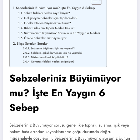
Sebzeleriniz Büyümüyor mu? İşte En Yaygın 6 Sebep
Sebze fideleri neden zayıf büyür?
Gelişmeyen Sebzeler için Yapılacaklar?
Fideler Neden Büyümez ve Kurur?
Biber Fidesinin Tepesi Neden Kesilir?
Sebzeleriniz Büyümüyor Sorununun En Yaygın 6 Nedeni
Özetle Sebzeleriniz Büyümüyor
Sıkça Sorulan Sorular
Sebzenin büyümesi için ne yapmalı?
Fidelerin çabuk büyümesi için ne yapmalı?
Bitkileri nasıl hızlı büyütebiliriz?
Domates fideleri neden gelişmiyor?
Sebzeleriniz Büyümüyor
mu? İşte En Yaygın 6
Sebep
Sebzeleriniz Büyümüyor sorusu genellikle toprak, sulama, ışık veya
bakım hatalarından kaynaklanır ve çoğu durumda doğru
müdahaleyle çözülebilir. Sebzeleriniz Büyümüyor diyorsanız bunun