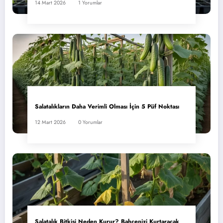
14 Mart 2026
1 Yorumlar
Salatalıkların Daha Verimli Olması İçin 5 Püf Noktası
12 Mart 2026
0 Yorumlar
Salatalık Bitkisi Neden Kurur? Bahçenizi Kurtaracak