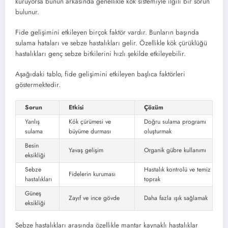
kuruyorsa bunun arkasında genellikle kök sistemiyle ilgili bir sorun
bulunur.
Fide gelişimini etkileyen birçok faktör vardır. Bunların başında
sulama hataları ve sebze hastalıkları gelir. Özellikle kök çürüklüğü
hastalıkları genç sebze bitkilerini hızlı şekilde etkileyebilir.
Aşağıdaki tablo, fide gelişimini etkileyen başlıca faktörleri
göstermektedir.
Sorun
Etkisi
Çözüm
Yanlış
Kök çürümesi ve
Doğru sulama programı
sulama
büyüme durması
oluşturmak
Besin
Yavaş gelişim
Organik gübre kullanımı
eksikliği
Sebze
Hastalık kontrolü ve temiz
Fidelerin kuruması
hastalıkları
toprak
Güneş
Zayıf ve ince gövde
Daha fazla ışık sağlamak
eksikliği
Sebze hastalıkları arasında özellikle mantar kaynaklı hastalıklar