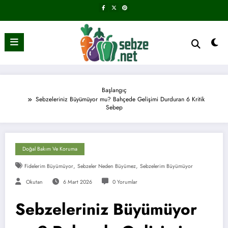
İçeriğe
atla
Başlangıç
Sebzeleriniz Büyümüyor mu? Bahçede Gelişimi Durduran 6 Kritik
Sebep
Doğal Bakım Ve Koruma
,
,
Fidelerim Büyümüyor
Sebzeler Neden Büyümez
Sebzelerim Büyümüyor
Okutan
6 Mart 2026
0 Yorumlar
Sebzeleriniz Büyümüyor