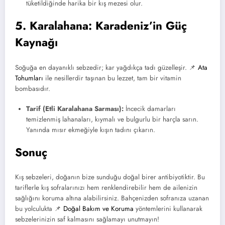
tüketildiğinde harika bir kış mezesi olur.
5. Karalahana: Karadeniz’in Güç
Kaynağı
Soğuğa en dayanıklı sebzedir; kar yağdıkça tadı güzelleşir. 📌
Ata
Tohumları
ile nesillerdir taşınan bu lezzet, tam bir vitamin
bombasıdır.
Tarif (Etli Karalahana Sarması):
İncecik damarları
temizlenmiş lahanaları, kıymalı ve bulgurlu bir harçla sarın.
Yanında mısır ekmeğiyle kışın tadını çıkarın.
Sonuç
Kış sebzeleri, doğanın bize sunduğu doğal birer antibiyotiktir. Bu
tariflerle kış sofralarınızı hem renklendirebilir hem de ailenizin
sağlığını koruma altına alabilirsiniz. Bahçenizden sofranıza uzanan
bu yolculukta 📌
Doğal Bakım ve Koruma
yöntemlerini kullanarak
sebzelerinizin saf kalmasını sağlamayı unutmayın!