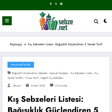
İçeriğe
atla
Başlangıç
Kış Sebzeleri Listesi: Bağışıklık Güçlendiren 5 Yemek Tarifi
Mevsimsel Tarifler
,
,
,
Bağışıklık Güçlendiren Sebzeler
Ispanak Faydaları
Kış Sebzeleri Listesi
Kış
,
,
Yemek Tarifleri
Pırasa Tarifi
Sağlıklı Kış Sebzeleri
Okutan
4 Mart 2026
0 Yorumlar
Kış Sebzeleri Listesi:
Bağışıklık Güçlendiren 5