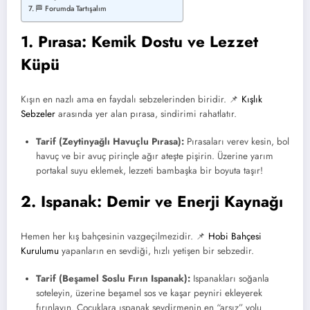
🏁 Forumda Tartışalım
1. Pırasa: Kemik Dostu ve Lezzet
Küpü
Kışın en nazlı ama en faydalı sebzelerinden biridir. 📌
Kışlık
Sebzeler
arasında yer alan pırasa, sindirimi rahatlatır.
Tarif (Zeytinyağlı Havuçlu Pırasa):
Pırasaları verev kesin, bol
havuç ve bir avuç pirinçle ağır ateşte pişirin. Üzerine yarım
portakal suyu eklemek, lezzeti bambaşka bir boyuta taşır!
2. Ispanak: Demir ve Enerji Kaynağı
Hemen her kış bahçesinin vazgeçilmezidir. 📌
Hobi Bahçesi
Kurulumu
yapanların en sevdiği, hızlı yetişen bir sebzedir.
Tarif (Beşamel Soslu Fırın Ispanak):
Ispanakları soğanla
soteleyin, üzerine beşamel sos ve kaşar peyniri ekleyerek
fırınlayın. Çocuklara ıspanak sevdirmenin en “arsız” yolu