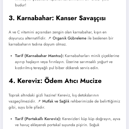
budur!
3. Karnabahar: Kanser Savaşçısı
A ve C vitamini açısından zengin olan karnabahar, kışın en
doyurucu alternatifidir. 📌
Organik Gübreleme
ile beslenen bir
karnabaharın tadına doyum olmaz.
Tarif (Karnabahar Mantısı):
Karnabaharları minik çiçeklerine
ayırıp haşlayın veya fırınlayın. Üzerine sarımsaklı yoğurt ve
kızdırılmış tereyağlı pul biber dökerek servis edin.
4. Kereviz: Ödem Atıcı Mucize
Toprak altındaki gizli hazine! Kereviz, kış detokslarının
vazgeçilmezidir. 📌
Mutfak ve Sağlık
rehberimizde de belirttiğimiz
gibi, suyu bile şifadır.
Tarif (Portakallı Kereviz):
Kerevizleri küp küp doğrayın, ayva
ve havuç ekleyerek portakal suyunda pişirin. Soğuk