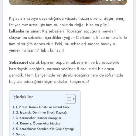
Kış ayları kapıya dayandığında vücudumuzun direnci düşer, enerji
ihtiyacımız artar. İşte tam bu noktada doğa, bize en güçlü
kalkanlarını sunar: Kış sebzeleri! Toprağın soğuğuna meydan
okuyan bu sebzeler, içerdikleri yoğun C vitamini, lif ve minerallerle
tam birer şifa deposudur. Peki, bu sebzeleri sadece haşlayıp
yemek mi lazım? Tabii ki hayır!
Sebze.net
olarak kışın en popüler sebzelerini ve bu sebzelerle
hazırlayabileceğiniz, parmak yedirten 5 özel tarifi bir araya
getirdik. Hem bahçenizde yetiştirebileceğiniz hem de sofranızda
baş tacı edeceğiniz kışın yıldızları karşınızda!
İçindekiler
1. Pırasa: Kemik Dostu ve Lezzet Küpü
2. Ispanak: Demir ve Enerji Kaynağı
3. Karnabahar: Kanser Savaşçısı
4. Kereviz: Ödem Atıcı Mucize
5. Karalahana: Karadeniz’in Güç Kaynağı
Sonuç