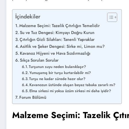
İçindekiler
Malzeme Seçimi: Tazelik Çıtırlığın Temelidir
Su ve Tuz Dengesi: Kimyayı Doğru Kurun
Çıtırlığın Gizli Silahları: Tanenli Yapraklar
Asitlik ve Şeker Dengesi: Sirke mi, Limon mu?
Kavanoz Hijyeni ve Hava Sızdırmazlığı
Sıkça Sorulan Sorular
Turşunun suyu neden bulanıklaşır?
Yumuşamış bir turşu kurtarılabilir mi?
Turşu ne kadar sürede hazır olur?
Kavanozun üstünde oluşan beyaz tabaka zararlı mı?
Elma sirkesi mi yoksa üzüm sirkesi mi daha iyidir?
Forum Bölümü
Malzeme Seçimi: Tazelik Çıtır