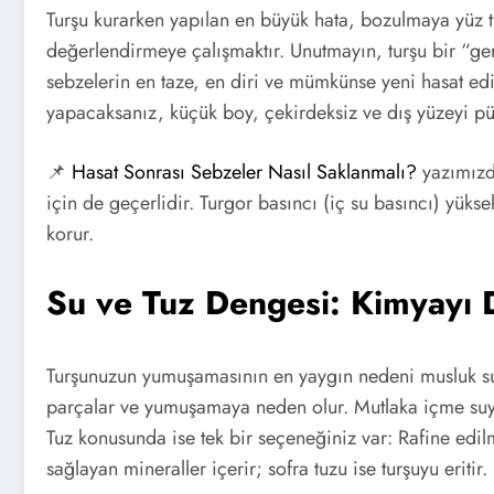
Turşu kurarken yapılan en büyük hata, bozulmaya yüz t
değerlendirmeye çalışmaktır. Unutmayın, turşu bir “geri
sebzelerin en taze, en diri ve mümkünse yeni hasat edil
yapacaksanız, küçük boy, çekirdeksiz ve dış yüzeyi pütü
📌
Hasat Sonrası Sebzeler Nasıl Saklanmalı?
yazımızda
için de geçerlidir. Turgor basıncı (iç su basıncı) yük
korur.
Su ve Tuz Dengesi: Kimyayı
Turşunuzun yumuşamasının en yaygın nedeni musluk suy
parçalar ve yumuşamaya neden olur. Mutlaka içme suyu
Tuz konusunda ise tek bir seçeneğiniz var: Rafine edilm
sağlayan mineraller içerir; sofra tuzu ise turşuyu eritir.