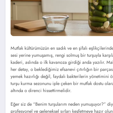
Mutfak kültürümüzün en sadık ve en şifalı eşlikçilerinde
sesi yerine yumuşamış, rengi solmuş bir turşuyla karşıl
kaderi, aslında o ilk kavanoza girdiği anda yazılır. M
her detay, o beklediğimiz efsanevi çıtırlığın bir parças
yemek hazırlığı değil, faydalı bakterilerin yönetimini 
turşu kurma sezonunu iple çeken bir mutfak dostu olara
altında o direnci hissettirmelidir.
Eğer siz de “Benim turşularım neden yumuşuyor?” diy
profesyonel ve geleneksel sırları keşfetmeye hazır olun