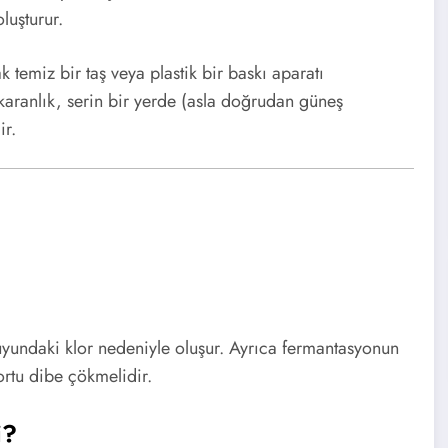
luşturur.
temiz bir taş veya plastik bir baskı aparatı
 karanlık, serin bir yerde (asla doğrudan güneş
ir.
 suyundaki klor nedeniyle oluşur. Ayrıca fermantasyonun
tortu dibe çökmelidir.
i?