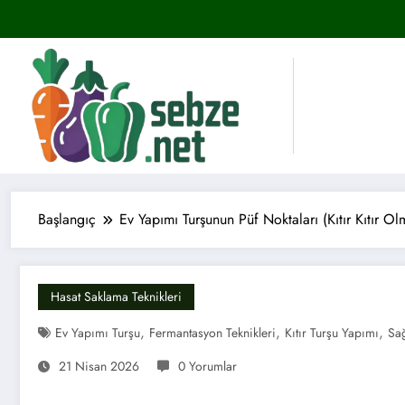
İçeriğe
atla
Başlangıç
Ev Yapımı Turşunun Püf Noktaları (Kıtır Kıtır Olm
Hasat Saklama Teknikleri
,
,
,
Ev Yapımı Turşu
Fermantasyon Teknikleri
Kıtır Turşu Yapımı
Sağ
21 Nisan 2026
0 Yorumlar