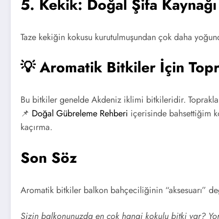
5. Kekik: Doğal Şifa Kaynağı
Taze kekiğin kokusu kurutulmuşundan çok daha yoğundu
💡 Aromatik Bitkiler İçin To
Bu bitkiler genelde Akdeniz iklimi bitkileridir. Toprak
📌
Doğal Gübreleme Rehberi
içerisinde bahsettiğim k
kaçırma.
Son Söz
Aromatik bitkiler balkon bahçeciliğinin “aksesuarı” değ
Sizin balkonunuzda en çok hangi kokulu bitki var? Yor