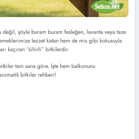
 değil, şöyle buram buram fesleğen, lavanta veya taze
yemeklerimize lezzet katan hem de mis gibi kokusuyla
ı kaçıran “sihirli” bitkilerdir.
tkiler tam sana göre. İşte hem balkonunu
romatik bitkiler rehberi!