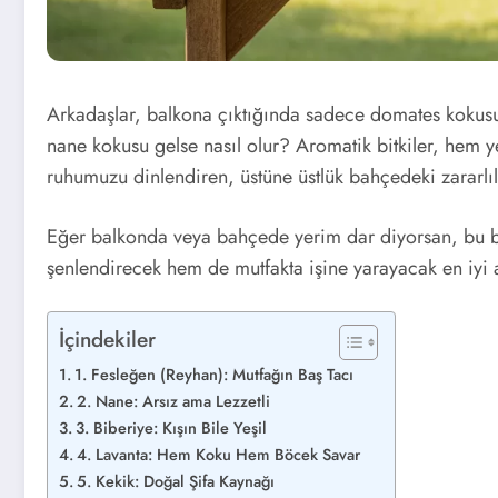
Arkadaşlar, balkona çıktığında sadece domates kokusu
nane kokusu gelse nasıl olur? Aromatik bitkiler, hem 
ruhumuzu dinlendiren, üstüne üstlük bahçedeki zararlılar
Eğer balkonda veya bahçede yerim dar diyorsan, bu bi
şenlendirecek hem de mutfakta işine yarayacak en iyi a
İçindekiler
1. Fesleğen (Reyhan): Mutfağın Baş Tacı
2. Nane: Arsız ama Lezzetli
3. Biberiye: Kışın Bile Yeşil
4. Lavanta: Hem Koku Hem Böcek Savar
5. Kekik: Doğal Şifa Kaynağı