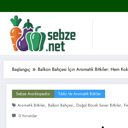
İçeriğe
atla
Başlangıç
Balkon Bahçesi İçin Aromatik Bitkiler: Hem Kok
Sebze Ansiklopedisi
Tıbbi Ve Aromatik Bitkiler
,
,
,
Aromatik Bitkiler
Balkon Bahçesi
Doğal Böcek Savar Bitkiler
Fe
0 Yorumlar