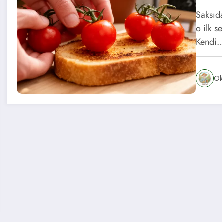
Saksıda
o ilk s
Kendi
O