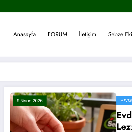
Anasayfa
FORUM
İletişim
Sebze Ek
9 Nisan 2026
MEVSI
Evd
Lezz