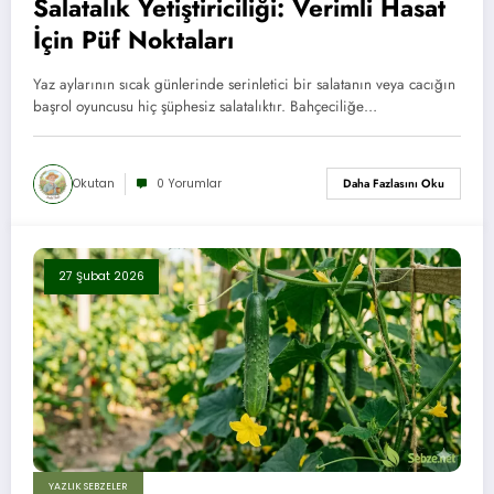
Salatalık Yetiştiriciliği: Verimli Hasat
İçin Püf Noktaları
Yaz aylarının sıcak günlerinde serinletici bir salatanın veya cacığın
başrol oyuncusu hiç şüphesiz salatalıktır. Bahçeciliğe…
Okutan
0 Yorumlar
Daha Fazlasını Oku
27 Şubat 2026
YAZLIK SEBZELER