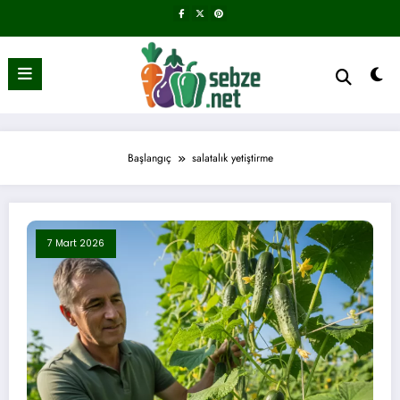
İçeriğe
atla
Başlangıç
salatalık yetiştirme
7 Mart 2026