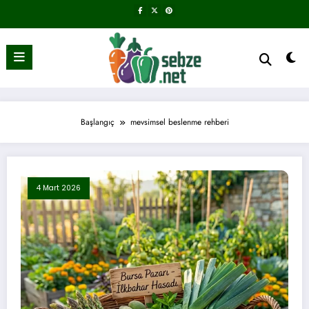
İçeriğe
atla
Başlangıç
mevsimsel beslenme rehberi
4 Mart 2026