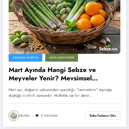
BESLENME VE SAĞLIK
SEBZE ANSIKLOPEDISI
Mart Ayında Hangi Sebze ve
Meyveler Yenir? Mevsimsel
Beslenme
Mart ayı, doğanın uykusundan uyandığı, "cemrelerin" toprağa
düştüğü o sihirli zamandır. Mutfakta ise bir devir…
Okutan
0 Yorumlar
Daha Fazlasını Oku