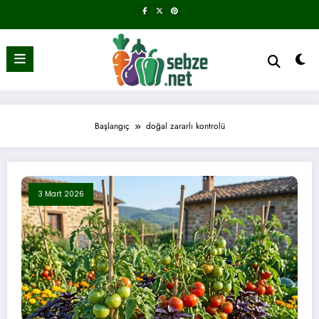
İçeriğe
atla
Başlangıç
doğal zararlı kontrolü
3 Mart 2026